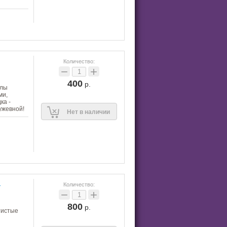
Количество:
−
+
400
р.
олы
ми,
ка -
ужевной!
Нет в наличии
с
Количество:
−
+
800
р.
тистые