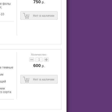
750
р.
ые фолы
е;
-10
Нет в наличии
Количество:
−
+
600
р.
ее темные
лым
Нет в наличии
ющий
ием
го сорта