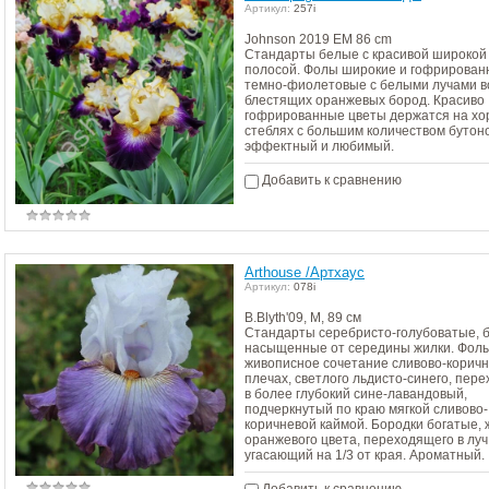
Артикул:
257i
Johnson 2019 ЕM 86 cm
Стандарты белые с красивой широкой
полосой. Фолы широкие и гофрирова
темно-фиолетовые с белыми лучами в
блестящих оранжевых бород. Красиво
гофрированные цветы держатся на х
стеблях с большим количеством бутон
эффектный и любимый.
Добавить к сравнению
Arthouse /Артхаус
Артикул:
078i
B.Blyth'09, М, 89 см
Стандарты серебристо-голубоватые, 
насыщенные от середины жилки. Фол
живописное сочетание сливово-коричн
плечах, светлого льдисто-синего, пер
в более глубокий сине-лавандовый,
подчеркнутый по краю мягкой сливово-
коричневой каймой. Бородки богатые,
оранжевого цвета, переходящего в луч
угасающий на 1/3 от края. Ароматный.