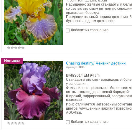
T. Johnson, 11 EML 85cm
Насыщенно желтые стандарты и бел
со светло лиловым пятном по середин
оранжевая бородка.
Продолжительный период цветения. 8
бутонов на одном цветоносе.
Добавить к сравнению
Новинка
Chasing destiny/ Чейзинг дестини
Артикул:
036i
Blyth'2014 EM 94 cm
Стандарты лилово - лавандовые, бол
у основания.
Фолы лилово - розовые, с более свет
пятнышком под оранжевой бородкой.
Широкий, гофрированный, заслужива
внимание.
Ирис отличается интересным сочетан
цветов, улучшенный вариант известно
ADOREE.
Добавить к сравнению