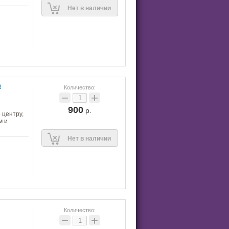
Нет в наличии
о
Количество:
−
+
900
р.
 центру,
м и
Нет в наличии
Количество:
−
+