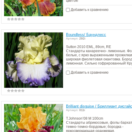
цветок!
Добавить к сравнению
Boundless/ Баундлесс
Артикул:
292i
Sutton 2010 EML, 89cm, RE
Стандарты канареечно- лимонные. Ф
белые, с ярко выраженными прожилка
широкая фиолетовая окантовка. Бород
лимонная. Сильно гофрированный! Кр
Добавить к сравнению
Brilliant disguise / Бриллиант дисгай
Артикул:
011i
T.Johnson’08 M 100cm
Стандарты абрикосовые, фолы барха
темно-темно-бордовые; бородка -
яркосверкающая оранжевая.