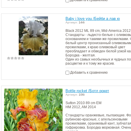
Добавить к сравнению
Baby i love you /Бейби а лав ю
Артикул:
144i
Black 2012 ML 89 cm, Mid-America 2012
Стандарты - льдисто-белые с оливков
основанием и такими-же прожилками. 
белый центр пронизанный оливковым
прожилками, к краю оливковый цвет
преобладает и обведен белой узкой ка
Бородка - желтая.
Один из самых необычных и чудных по
расцветке и к тому же красив.
Добавить к сравнению
Bottle rocket /Ботл рокет
Артикул:
106i
Sutton 2010 89 cm EM
HM 2012, AM 2014
Стандарты оранжевые, пылающие. Фо
рубиново-красные, с апельсиновыми
прожилками, оранжевый кант, зубчата
гофрировка. Бородка морковная. Очен