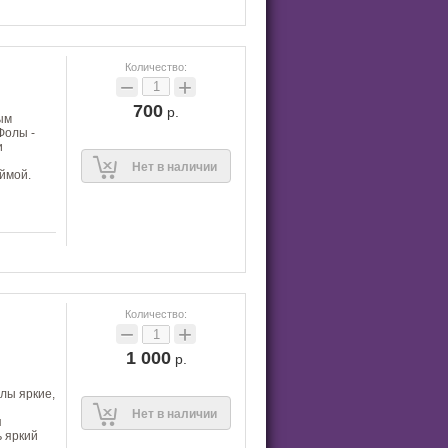
Количество:
−
+
700
р.
ым
Фолы -
и
Нет в наличии
ймой.
Количество:
−
+
1 000
р.
лы яркие,
Нет в наличии
я
ь яркий