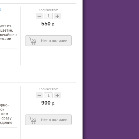
з
Количество:
−
+
550
р.
дят из-
цветке.
рочайшие
жевыми
Нет в наличии
Количество:
−
+
900
р.
урно-
ток
епким
 сразу
Нет в наличии
ждение!