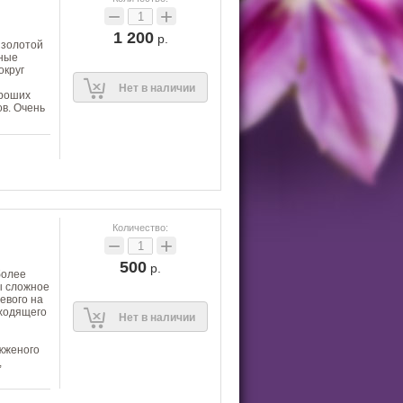
−
+
1 200
р.
 золотой
нные
округ
Нет в наличии
ороших
ов. Очень
Количество:
−
+
500
р.
более
ы сложное
евого на
еходящего
Нет в наличии
 жженого
,