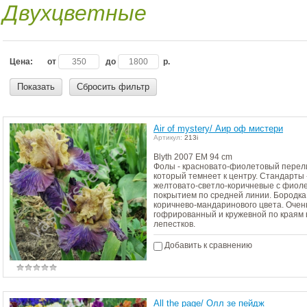
Двухцветные
Цена:
от
до
р.
Показать
Сбросить фильтр
Air of mystery/ Аир оф мистери
Артикул:
213i
Blyth 2007 EM 94 cm
Фолы - красновато-фиолетовый перел
который темнеет к центру. Стандарты 
желтовато-светло-коричневые с фиол
покрытием по средней линии. Бородка
коричнево-мандаринового цвета. Очен
гофрированный и кружевной по краям 
лепестков.
Добавить к сравнению
All the page/ Олл зе пейдж