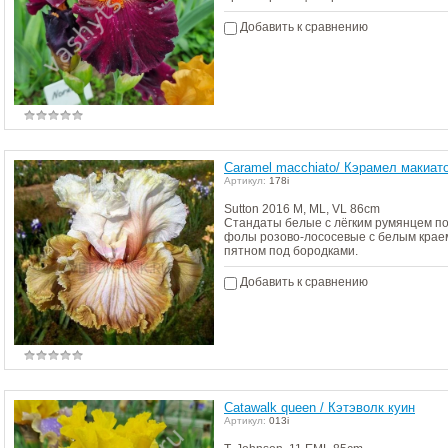
Добавить к сравнению
Caramel macchiato/ Кэрамел макиат
Артикул:
178i
Sutton 2016 M, ML, VL 86cm
Стандаты белые с лёгким румянцем по
фолы розово-лососевые с белым крае
пятном под бородками.
Добавить к сравнению
Catawalk queen / Кэтэволк куин
Артикул:
013i