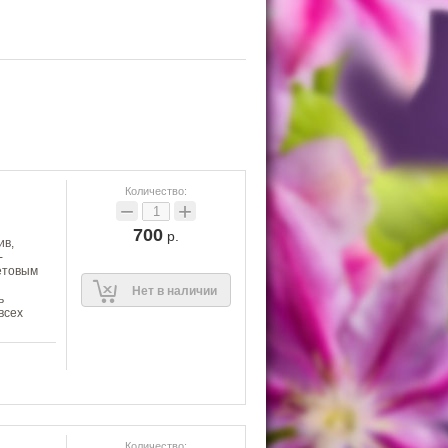
Количество:
−
+
700
р.
ив,
-
етовым
Нет в наличии
ь
всех
Количество: