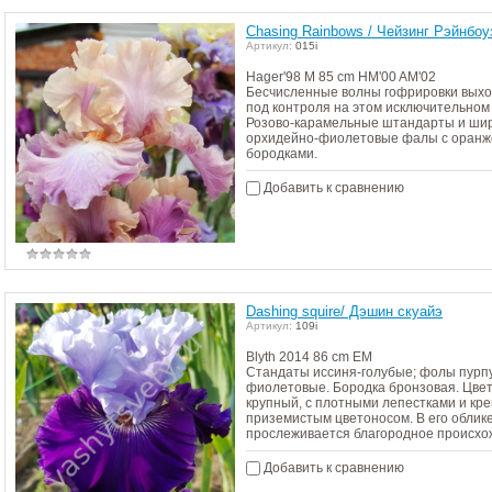
Chasing Rainbows / Чейзинг Рэйнбоу
Артикул:
015i
Hager'98 M 85 cm HM'00 AM'02
Бесчисленные волны гофрировки выхо
под контроля на этом исключительном 
Розово-карамельные штандарты и ши
орхидейно-фиолетовые фалы с оран
бородками.
Добавить к сравнению
Dashing squire/ Дэшин скуайэ
Артикул:
109i
Blyth 2014 86 cm EM
Стандаты иссиня-голубые; фолы пурп
фиолетовые. Бородка бронзовая. Цве
крупный, с плотными лепестками и кр
приземистым цветоносом. В его облике
прослеживается благородное происхо
Добавить к сравнению