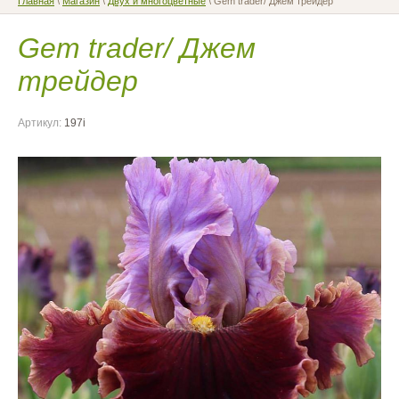
Главная
\
Магазин
\
Двух и многоцветные
\ Gem trader/ Джем трейдер
Gem trader/ Джем
трейдер
Артикул:
197i