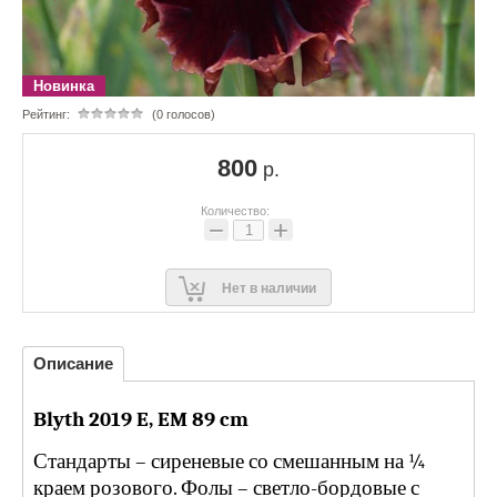
Новинка
Рейтинг:
(0 голосов)
800
р.
Количество:
−
+
Нет в наличии
Описание
Blyth
2019
E
,
EM
89
cm
Стандарты – сиреневые со смешанным на ¼
краем розового. Фолы – светло-бордовые с