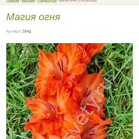
Главная
\
Магазин
\
Гладиолусы
\ Магия огня (1-й разбор)
Магия огня
Артикул:
284g