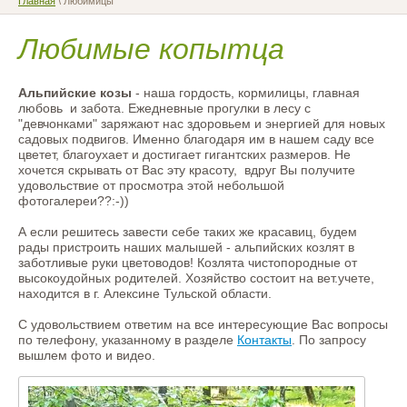
Главная
\ Любимицы
Любимые копытца
Альпийские козы
- наша гордость, кормилицы, главная
любовь и забота. Ежедневные прогулки в лесу с
"девчонками" заряжают нас здоровьем и энергией для новых
садовых подвигов. Именно благодаря им в нашем саду все
цветет, благоухает и достигает гигантских размеров. Не
хочется скрывать от Вас эту красоту, вдруг Вы получите
удовольствие от просмотра этой небольшой
фотогалереи??:-))
А если решитесь завести себе таких же красавиц, будем
рады пристроить наших малышей - альпийских козлят в
заботливые руки цветоводов! Козлята чистопородные от
высокоудойных родителей. Хозяйство состоит на вет.учете,
находится в г. Алексине Тульской области.
С удовольствием ответим на все интересующие Вас вопросы
по телефону, указанному в разделе
Контакты
. По запросу
вышлем фото и видео.